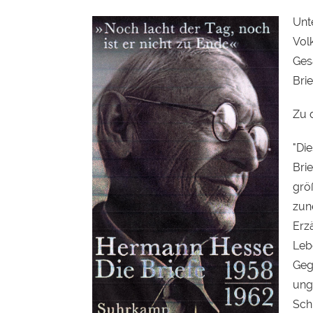
Unte
Vol
Ges
Bri
Zu 
"Di
Brie
grö
zun
Erz
Leb
Geg
ung
Sch