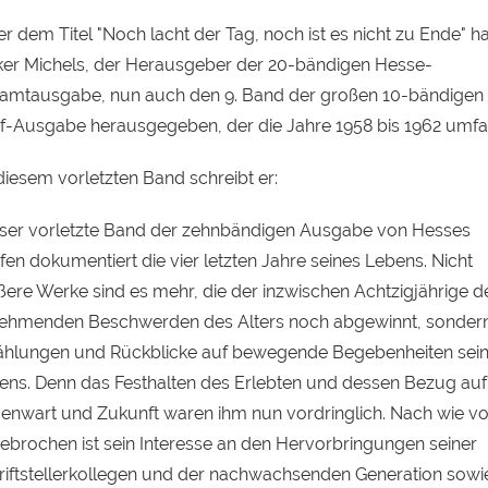
r dem Titel "Noch lacht der Tag, noch ist es nicht zu Ende" ha
ker Michels, der Herausgeber der 20-bändigen Hesse-
amtausgabe, nun auch den 9. Band der großen 10-bändigen
ef-Ausgabe herausgegeben, der die Jahre 1958 bis 1962 umfa
diesem vorletzten Band schreibt er:
eser vorletzte Band der zehnbändigen Ausgabe von Hesses
fen dokumentiert die vier letzten Jahre seines Lebens. Nicht
ßere Werke sind es mehr, die der inzwischen Achtzigjährige d
ehmenden Beschwerden des Alters noch abgewinnt, sonder
ählungen und Rückblicke auf bewegende Begebenheiten sei
ens. Denn das Festhalten des Erlebten und dessen Bezug auf
enwart und Zukunft waren ihm nun vordringlich. Nach wie vo
ebrochen ist sein Interesse an den Hervorbringungen seiner
riftstellerkollegen und der nachwachsenden Generation sowi