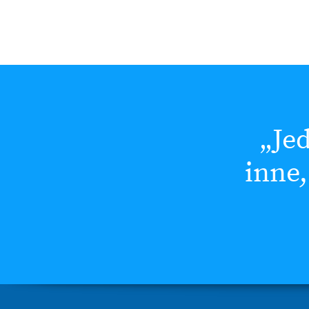
„Je
inne,