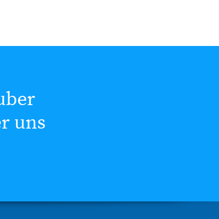
uber
er uns