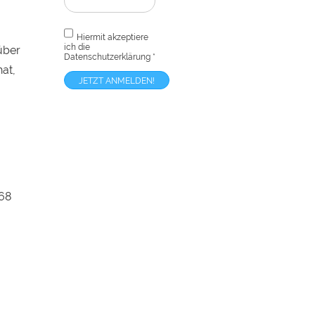
Hiermit akzeptiere
ich die
über
Datenschutzerklärung
*
at,
 68