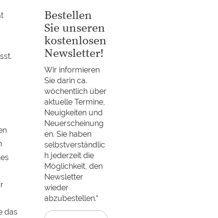
Bestellen
t
Sie unseren
kostenlosen
Newsletter!
sst.
Wir informieren
Sie darin ca.
wöchentlich über
aktuelle Termine,
Neuigkeiten und
Neuerscheinung
en
en. Sie haben
n
selbstverständlic
h jederzeit die
nes
Möglichkeit, den
Newsletter
r
wieder
abzubestellen.“
e das