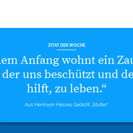
ZITAT DER WOCHE
dem Anfang wohnt ein Za
 der uns beschützt und d
hilft, zu leben.“
Aus Hermann Hesses Gedicht „Stufen“