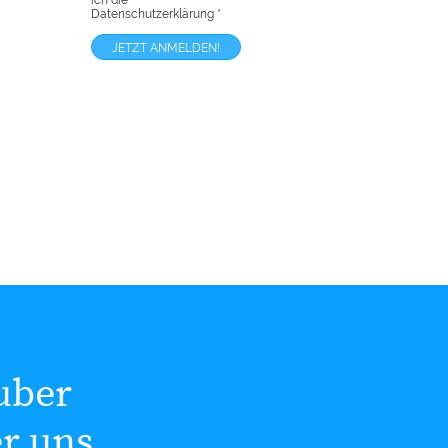
ich die
Datenschutzerklärung
*
uber
er uns