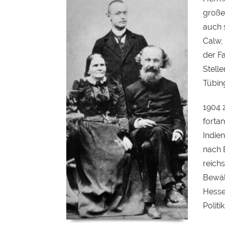
große
auch 
Calw,
der F
Stell
Tübin
1904 
fortan
Indien
nach 
reichs
Bewäl
Hesse
Politi