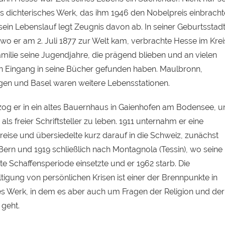
s dichterisches Werk, das ihm 1946 den Nobelpreis einbracht
sein Lebenslauf legt Zeugnis davon ab. In seiner Geburtsstad
 wo er am 2. Juli 1877 zur Welt kam, verbrachte Hesse im Krei
amilie seine Jugendjahre, die prägend blieben und an vielen
en Eingang in seine Bücher gefunden haben. Maulbronn,
gen und Basel waren weitere Lebensstationen.
zog er in ein altes Bauernhaus in Gaienhofen am Bodensee, 
 als freier Schriftsteller zu leben. 1911 unternahm er eine
reise und übersiedelte kurz darauf in die Schweiz, zunächst
Bern und 1919 schließlich nach Montagnola (Tessin), wo seine
te Schaffensperiode einsetzte und er 1962 starb. Die
tigung von persönlichen Krisen ist einer der Brennpunkte in
s Werk, in dem es aber auch um Fragen der Religion und der
k geht.