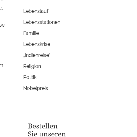
e,
Lebenslauf
t
Lebensstationen
se
Familie
Lebenskrise
„Indienreise“
um
Religion
Politik
Nobelpreis
Bestellen
Sie unseren