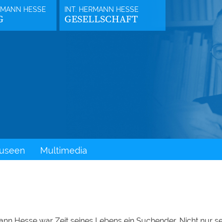
G
GESELLSCHAFT
useen
Multimedia
nn Hesse war Zeit seines Lebens ein Suchender. Nicht nur se