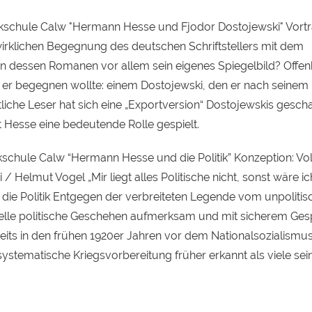
ikschule Calw "Hermann Hesse und Fjodor Dostojewski" Vort
wirklichen Begegnung des deutschen Schriftstellers mit dem
in dessen Romanen vor allem sein eigenes Spiegelbild? Offe
er begegnen wollte: einem Dostojewski, den er nach seinem
liche Leser hat sich eine „Exportversion“ Dostojewskis gescha
t Hesse eine bedeutende Rolle gespielt.
kschule Calw “Hermann Hesse und die Politik” Konzeption: Vo
/ Helmut Vogel „Mir liegt alles Politische nicht, sonst wäre ic
die Politik Entgegen der verbreiteten Legende vom unpolitis
elle politische Geschehen aufmerksam und mit sicherem Ges
reits in den frühen 1920er Jahren vor dem Nationalsozialismu
stematische Kriegsvorbereitung früher erkannt als viele sei