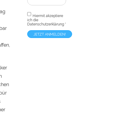
rag
Hiermit akzeptiere
ich die
Datenschutzerklärung
*
nbar
ffen,
lker
h
chen
pür
s
ner