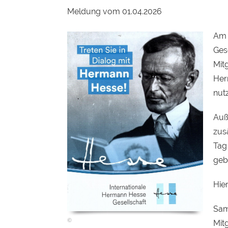
Meldung vom 01.04.2026
Am 9
Ges
Mit
Her
nut
Auß
zus
Tag
geb
Hie
Sam
Mit