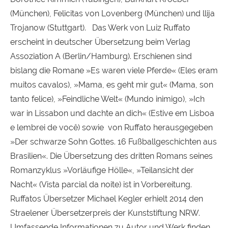
(München), Felicitas von Lovenberg (München) und llija
Trojanow (Stuttgart). Das Werk von Luiz Ruffato
erscheint in deutscher Übersetzung beim Verlag
Assoziation A (Berlin/Hamburg). Erschienen sind
bislang die Romane »Es waren viele Pferde« (Eles eram
muitos cavalos), »Mama, es geht mir gut« (Mama, son
tanto felice), »Feindliche Welt« (Mundo inimigo), »Ich
war in Lissabon und dachte an dich« (Estive em Lisboa
e lembrei de você) sowie  von Ruffato herausgegeben 
»Der schwarze Sohn Gottes. 16 Fußballgeschichten aus
Brasilien«. Die Übersetzung des dritten Romans seines
Romanzyklus »Vorläufige Hölle«, »Teilansicht der
Nacht« (Vista parcial da noite) ist in Vorbereitung.
Ruffatos Übersetzer Michael Kegler erhielt 2014 den
Straelener Übersetzerpreis der Kunststiftung NRW.
Umfassende Informationen zu Autor und Werk finden