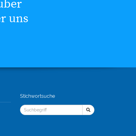
uber
er uns
Stichwortsuche