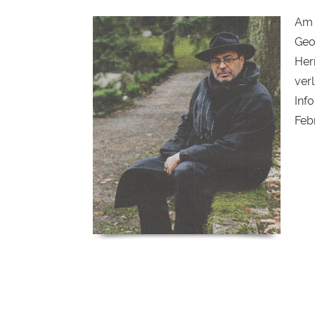
Am 
Geo
Her
verl
Inf
Feb