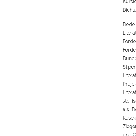
Kursl
Dichtu
Bodo 
Litera
Förde
Förde
Bunde
Stipe
Litera
Proje
Liter
steiri
als “
Käseke
Ziegen
und Ge