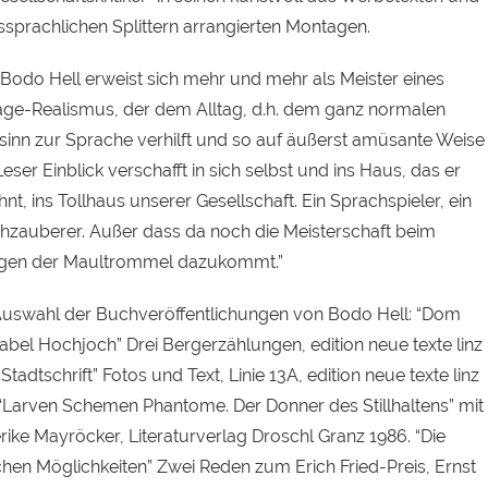
ssprachlichen Splittern arrangierten Montagen.
 “Bodo Hell erweist sich mehr und mehr als Meister eines
ge-Realismus, der dem Alltag, d.h. dem ganz normalen
inn zur Sprache verhilft und so auf äußerst amüsante Weise
ser Einblick verschafft in sich selbst und ins Haus, das er
t, ins Tollhaus unserer Gesellschaft. Ein Sprachspieler, ein
hzauberer. Außer dass da noch die Meisterschaft beim
gen der Maultrommel dazukommt.”
Auswahl der Buchveröffentlichungen von Bodo Hell: “Dom
abel Hochjoch” Drei Bergerzählungen, edition neue texte linz
“Stadtschrift” Fotos und Text, Linie 13A, edition neue texte linz
 “Larven Schemen Phantome. Der Donner des Stillhaltens” mit
rike Mayröcker, Literaturverlag Droschl Granz 1986. “Die
ichen Möglichkeiten” Zwei Reden zum Erich Fried-Preis, Ernst