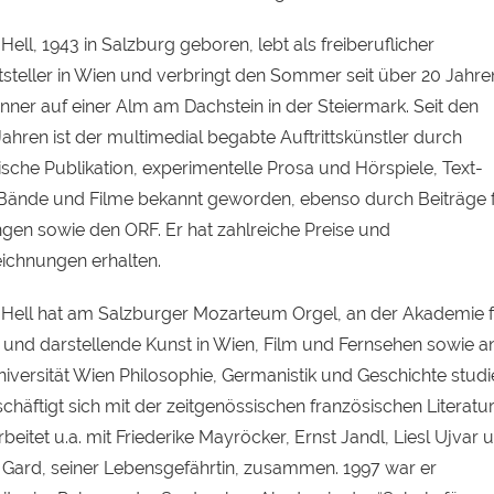
ell, 1943 in Salzburg geboren, lebt als freiberuflicher
ftsteller in Wien und verbringt den Sommer seit über 20 Jahre
nner auf einer Alm am Dachstein in der Steiermark. Seit den
ahren ist der multimedial begabte Auftrittskünstler durch
rische Publikation, experimentelle Prosa und Hörspiele, Text-
Bände und Filme bekannt geworden, ebenso durch Beiträge 
ngen sowie den
ORF
. Er hat zahlreiche Preise und
ichnungen erhalten.
Hell hat am Salzburger Mozarteum Orgel, an der Akademie f
 und darstellende Kunst in Wien, Film und Fernsehen sowie a
iversität Wien Philosophie, Germanistik und Geschichte studie
chäftigt sich mit der zeitgenössischen französischen Literatu
beitet u.a. mit Friederike Mayröcker, Ernst Jandl, Liesl Ujvar 
e Gard, seiner Lebensgefährtin, zusammen. 1997 war er