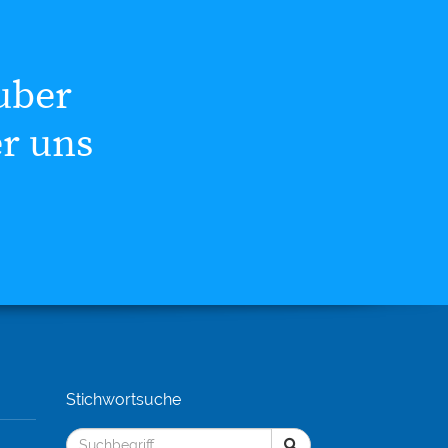
uber
er uns
Stichwortsuche