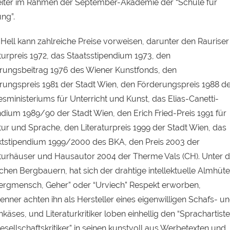
eiter im Rahmen der September-Akademie der “Schule für
ng”.
Hell kann zahlreiche Preise vorweisen, darunter den Rauriser
turpreis 1972, das Staatsstipendium 1973, den
rungsbeitrag 1976 des Wiener Kunstfonds, den
rungspreis 1981 der Stadt Wien, den Förderungspreis 1988 d
sministeriums für Unterricht und Kunst, das Elias-Canetti-
ndium 1989/90 der Stadt Wien, den Erich Fried-Preis 1991 für
tur und Sprache, den Literaturpreis 1999 der Stadt Wien, das
ktstipendium 1999/2000 des
BKA
, den Preis 2003 der
aturhäuser und Hausautor 2004 der Therme Vals (CH). Unter 
schen Bergbauern, hat sich der drahtige intellektuelle Almhüte
Bergmensch, Geher” oder “Urviech” Respekt erworben,
nner achten ihn als Hersteller eines eigenwilligen Schafs- u
käses, und Literaturkritiker loben einhellig den “Sprachartist
sellschaftskritiker” in seinen kunstvoll aus Werbetexten und