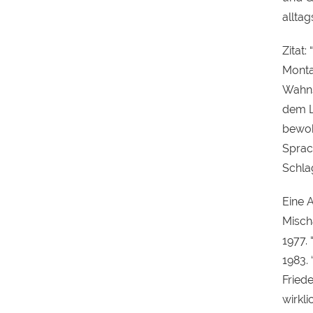
alltag
Zitat:
Monta
Wahns
dem Le
bewohn
Sprac
Schla
Eine 
Misch
1977. 
1983.
Friede
wirkl