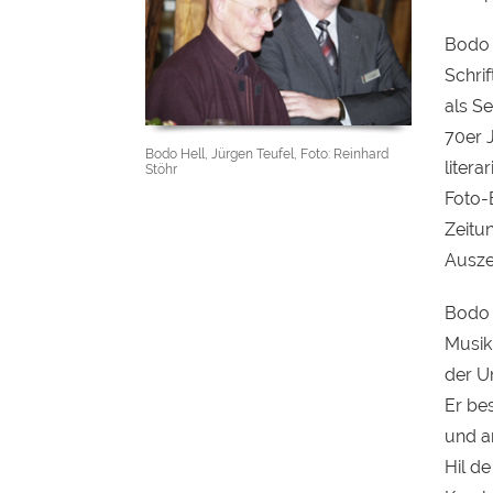
Bodo H
Schri
als Se
70er J
Bodo Hell, Jürgen Teufel, Foto: Reinhard
litera
Stöhr
Foto-
Zeitu
Ausze
Bodo 
Musik
der Un
Er bes
und ar
Hil d