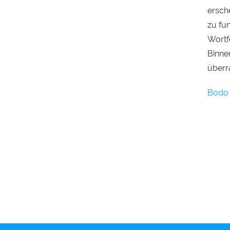
ersch
zu fun
Wortf
Binne
überr
Bodo 