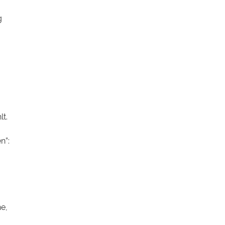
g
t.
n”:
he,