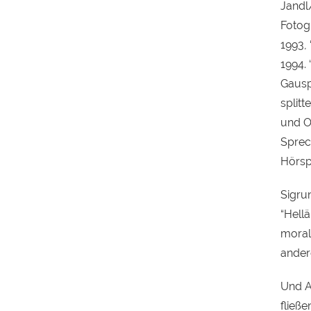
Jandl
Fotog
1993, 
1994. 
Gauspl
splitt
und O.
Sprec
Hörsp
Sigrun
“Hellä
morali
ander
Und Ar
fließe