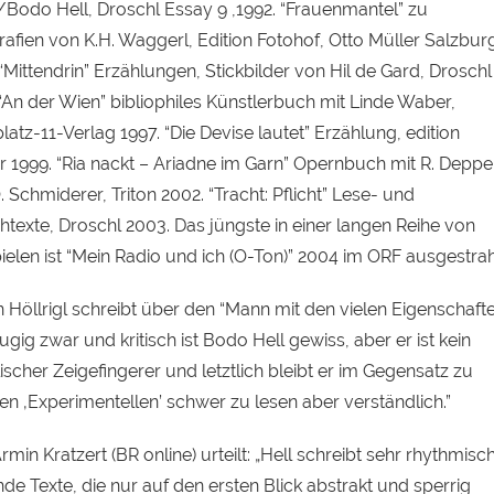
/Bodo Hell, Droschl Essay 9 ,1992. “Frauenmantel” zu
rafien von K.H. Waggerl, Edition Fotohof, Otto Müller Salzbur
“Mittendrin” Erzählungen, Stickbilder von Hil de Gard, Droschl
“An der Wien” bibliophiles Künstlerbuch mit Linde Waber,
atz-11-Verlag 1997. “Die Devise lautet” Erzählung, edition
er 1999. “Ria nackt – Ariadne im Garn” Opernbuch mit R. Deppe
 Schmiderer, Triton 2002. “Tracht: Pflicht” Lese- und
htexte, Droschl 2003. Das jüngste in einer langen Reihe von
ielen ist “Mein Radio und ich (O-Ton)” 2004 im
ORF
ausgestrahl
 Höllrigl schreibt über den “Mann mit den vielen Eigenschafte
ugig zwar und kritisch ist Bodo Hell gewiss, aber er ist kein
scher Zeigefingerer und letztlich bleibt er im Gegensatz zu
en ‚Experimentellen’ schwer zu lesen aber verständlich.”
min Kratzert (BR online) urteilt: „Hell schreibt sehr rhythmisc
nde Texte, die nur auf den ersten Blick abstrakt und sperrig