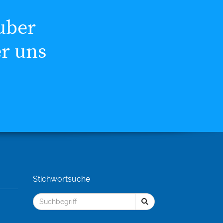
uber
er uns
Stichwortsuche