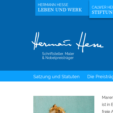
LEBEN UND WERK
STIFTU
Schriftsteller, Maler
& Nobelpreisträger
Satzung und Statuten
Die Preisträ
Maren
ist i
freie 