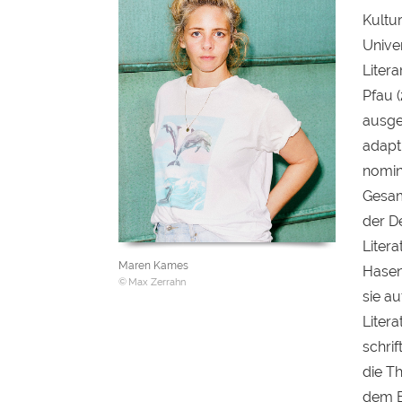
Kultu
Univer
Liter
Pfau 
ausge
adapt
nomini
Gesam
der D
Liter
Maren Kames
Hasen
Max Zerrahn
sie a
Liter
schrif
die Th
dem E