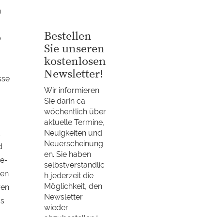
n
Bestellen
b
Sie unseren
kostenlosen
Newsletter!
sse
Wir informieren
Sie darin ca.
wöchentlich über
aktuelle Termine,
Neuigkeiten und
Neuerscheinung
d
en. Sie haben
be-
selbstverständlic
nen
h jederzeit die
Möglichkeit, den
ren
Newsletter
us
wieder