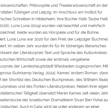
rwissenschaften, Philosophie und Theaterwissenschaft an de
sitäten Tübingen und Leipzig, im Anschluss am Institut für
arisches Schreiben in Hildesheim. Ihre Bücher Halb Taube Hal
(2016), Luna Luna (2019) wurden viel beachtet und mehrfach
zeichnet, beide wurden als Hörspiele und für die Bühne
iert. Luna Luna war 2020 für den Preis der Leipziger Buchme
ert. Im selben Jahr wurden ihr für ihr bisheriges literarisches
twerk der Literaturpreis Text und Sprache des Kulturkreises
eutschen Wirtschaft sowie der erstmals vergebene
aturpreis der Landeshauptstadt Wiesbaden zugesprochen. Mit
prosa (Suhrkamp Verlag, 2024), Kames’ erstem Roman, stan
uf der Shortlist des Deutschen Buchpreises, des Wilhelm Raa
aturpreises und des Fontan-Literaturpreises. Neben ihrer eige
tstellerischen Tätigkeit übersetzt Maren Kames seit vielen Jah
eaterstücke der israelischen Dramatikerin Sivan Ben Yishai a
nglischen. Auch in Calw wird sie unter anderem an einer