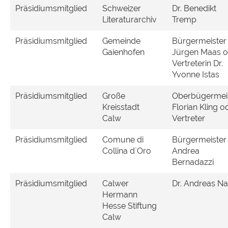
Präsidiumsmitglied
Schweizer
Dr. Benedikt
Literaturarchiv
Tremp
Präsidiumsmitglied
Gemeinde
Bürgermeister
Gaienhofen
Jürgen Maas o
Vertreterin Dr.
Yvonne Istas
Präsidiumsmitglied
Große
Oberbügermei
Kreisstadt
Florian Kling o
Calw
Vertreter
Präsidiumsmitglied
Comune di
Bürgermeister
Collina d`Oro
Andrea
Bernadazzi
Präsidiumsmitglied
Calwer
Dr. Andreas Na
Hermann
Hesse Stiftung
Calw