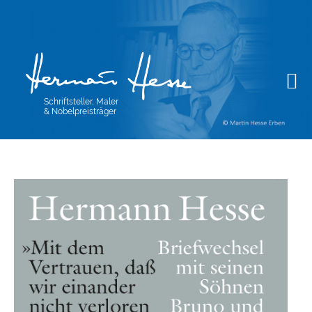
Schriftsteller, Maler
& Nobelpreisträger